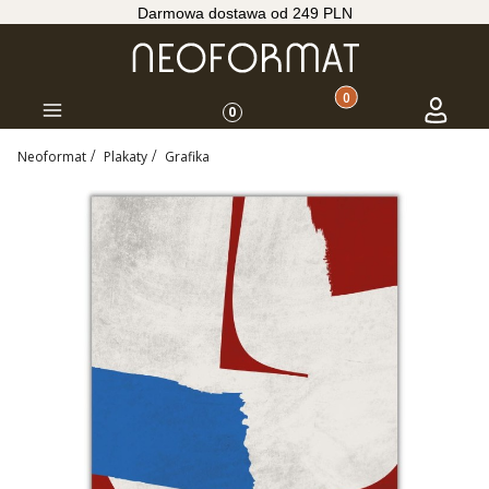
Darmowa dostawa od 249 PLN
Produkty w koszyku: 
Koszyk
Zaloguj s
Menu
0
Neoformat
Plakaty
Grafika