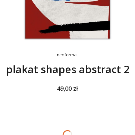
neoformat
plakat shapes abstract 2
Cena
49,00 zł
Wybierz wariant produktu:
Poszczególne warianty mogą różnić się ceną
*
ROZMIAR