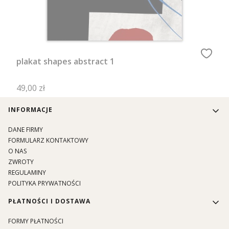
plakat shapes abstract 1
Cena
49,00 zł
Linki w stopce
INFORMACJE
DANE FIRMY
FORMULARZ KONTAKTOWY
O NAS
ZWROTY
REGULAMINY
POLITYKA PRYWATNOŚCI
PŁATNOŚCI I DOSTAWA
FORMY PŁATNOŚCI