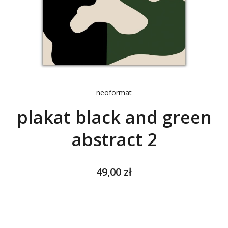
neoformat
plakat black and green
abstract 2
Cena
49,00 zł
Wybierz wariant produktu:
Poszczególne warianty mogą różnić się ceną