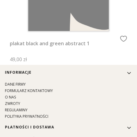
plakat black and green abstract 1
Cena
49,00 zł
Linki w stopce
INFORMACJE
DANE FIRMY
FORMULARZ KONTAKTOWY
O NAS
ZWROTY
REGULAMINY
POLITYKA PRYWATNOŚCI
PŁATNOŚCI I DOSTAWA