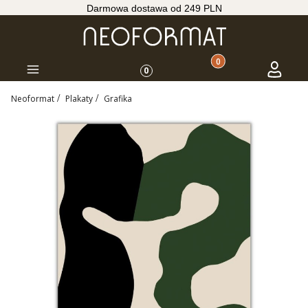
Darmowa dostawa od 249 PLN
Produkty w koszyku: 
Koszyk
Zaloguj s
Menu
0
Neoformat
Plakaty
Grafika