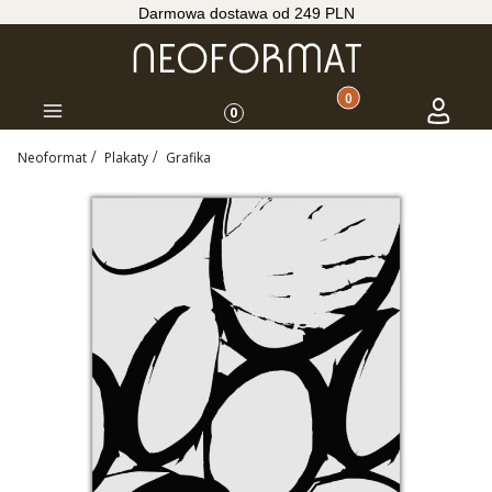
Darmowa dostawa od 249 PLN
Produkty w koszyku: 
Koszyk
Zaloguj s
Menu
0
Neoformat
Plakaty
Grafika