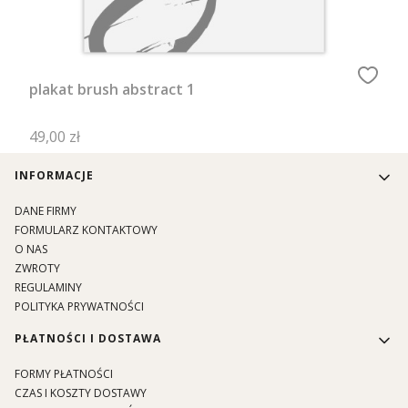
plakat brush abstract 1
Cena
49,00 zł
Linki w stopce
INFORMACJE
DANE FIRMY
FORMULARZ KONTAKTOWY
O NAS
ZWROTY
REGULAMINY
POLITYKA PRYWATNOŚCI
PŁATNOŚCI I DOSTAWA
FORMY PŁATNOŚCI
CZAS I KOSZTY DOSTAWY