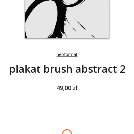
neoformat
plakat brush abstract 2
Cena
49,00 zł
Wybierz wariant produktu:
Poszczególne warianty mogą różnić się ceną
*
ROZMIAR