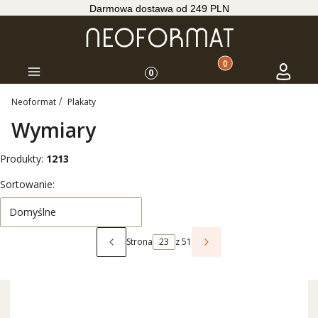
Darmowa dostawa od 249 PLN
Produkty w koszyku: 
Koszyk
Zaloguj s
Menu
0
Neoformat
Plakaty
Wymiary
Produkty:
1213
Lista produktów
Sortowanie:
Domyślne
Strona
z 51
Poprzednie produkty
Następne produkty