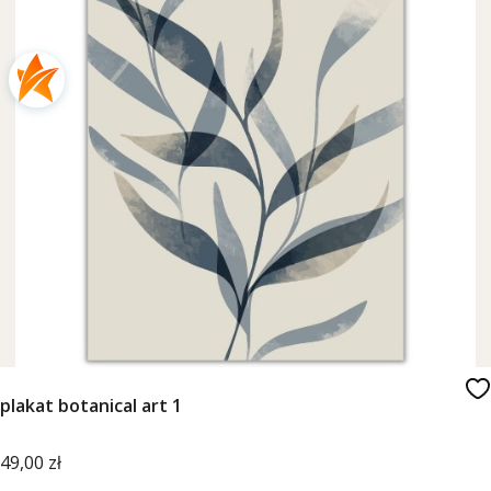
plakat botanical art 1
Cena
49,00 zł