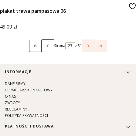
plakat trawa pampasowa 06
Cena
49,00 zł
Strona
z 51
Wróć do pierwszej strony z produktami
Przejdź do ostat
Linki w stopce
INFORMACJE
DANE FIRMY
FORMULARZ KONTAKTOWY
O NAS
ZWROTY
REGULAMINY
POLITYKA PRYWATNOŚCI
PŁATNOŚCI I DOSTAWA