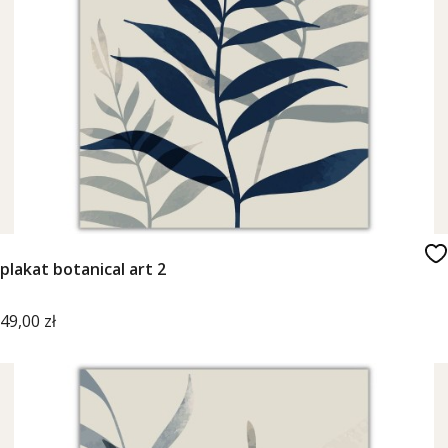
plakat botanical art 2
Cena
49,00 zł