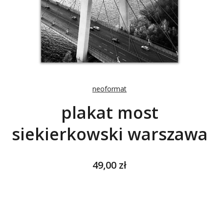
neoformat
plakat most
siekierkowski warszawa
Cena
49,00 zł
Wybierz wariant produktu:
Poszczególne warianty mogą różnić się ceną