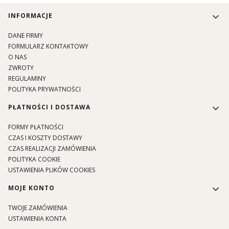
Linki w stopce
INFORMACJE
DANE FIRMY
FORMULARZ KONTAKTOWY
O NAS
ZWROTY
REGULAMINY
POLITYKA PRYWATNOŚCI
PŁATNOŚCI I DOSTAWA
FORMY PŁATNOŚCI
CZAS I KOSZTY DOSTAWY
CZAS REALIZACJI ZAMÓWIENIA
POLITYKA COOKIE
USTAWIENIA PLIKÓW COOKIES
MOJE KONTO
TWOJE ZAMÓWIENIA
USTAWIENIA KONTA