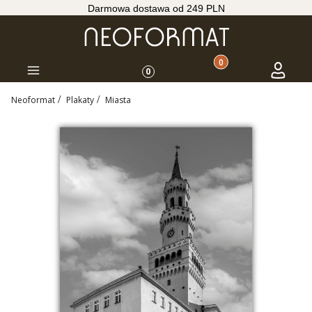
Darmowa dostawa od 249 PLN
Produkty w koszyku: 
Koszyk
Zaloguj s
Menu
0
Neoformat
Plakaty
Miasta