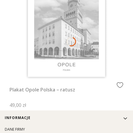
Plakat Opole Polska – ratusz
Cena
49,00 zł
Linki w stopce
INFORMACJE
DANE FIRMY