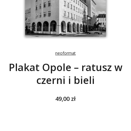
neoformat
Plakat Opole – ratusz w
czerni i bieli
Cena
49,00 zł
Wybierz wariant produktu:
Poszczególne warianty mogą różnić się ceną