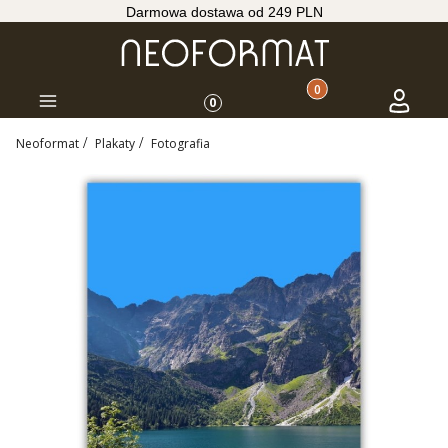
Darmowa dostawa od 249 PLN
Produkty w koszyku: 
Koszyk
Zaloguj s
Menu
0
Neoformat
Plakaty
Fotografia