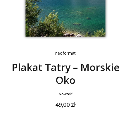
neoformat
Plakat Tatry – Morskie
Oko
Nowość
Cena
49,00 zł
Wybierz wariant produktu:
Poszczególne warianty mogą różnić się ceną