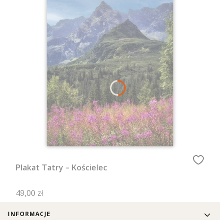
Plakat Tatry – Kościelec
Cena
49,00 zł
Linki w stopce
INFORMACJE