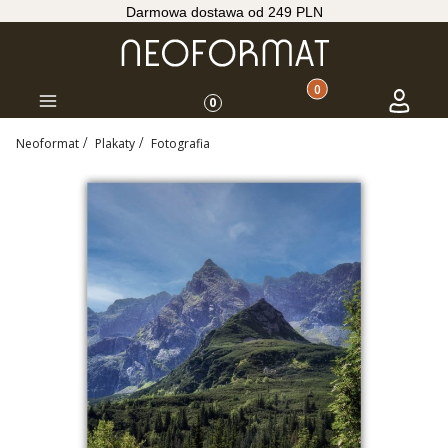
Darmowa dostawa od 249 PLN
Produkty w koszyku: 
Koszyk
Zaloguj s
Menu
0
Neoformat
Plakaty
Fotografia