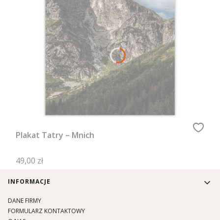
Plakat Tatry – Mnich
Cena
49,00 zł
Linki w stopce
INFORMACJE
DANE FIRMY
FORMULARZ KONTAKTOWY