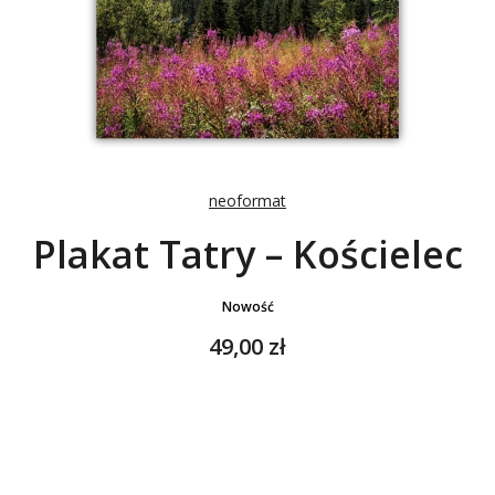
neoformat
Plakat Tatry – Kościelec
Nowość
Cena
49,00 zł
Wybierz wariant produktu:
Poszczególne warianty mogą różnić się ceną