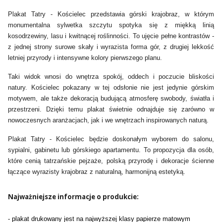
Plakat Tatry - Kościelec przedstawia górski krajobraz, w którym
monumentalna sylwetka szczytu spotyka się z miękką linią
kosodrzewiny, lasu i kwitnącej roślinności. To ujęcie pełne kontrastów -
z jednej strony surowe skały i wyrazista forma gór, z drugiej lekkość
letniej przyrody i intensywne kolory pierwszego planu.
Taki widok wnosi do wnętrza spokój, oddech i poczucie bliskości
natury. Kościelec pokazany w tej odsłonie nie jest jedynie górskim
motywem, ale także dekoracją budującą atmosferę swobody, światła i
przestrzeni. Dzięki temu plakat świetnie odnajduje się zarówno w
nowoczesnych aranżacjach, jak i we wnętrzach inspirowanych naturą.
Plakat Tatry - Kościelec będzie doskonałym wyborem do salonu,
sypialni, gabinetu lub górskiego apartamentu. To propozycja dla osób,
które cenią tatrzańskie pejzaże, polską przyrodę i dekoracje ścienne
łączące wyrazisty krajobraz z naturalną, harmonijną estetyką.
Najważniejsze informacje o produkcie:
- plakat drukowany jest na najwyższej klasy papierze matowym