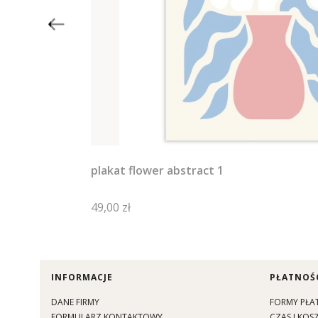
plakat flower abstract 1
Cena
49,00 zł
Linki w stopce
INFORMACJE
PŁATNOŚC
DANE FIRMY
FORMY PŁA
FORMULARZ KONTAKTOWY
CZAS I KO