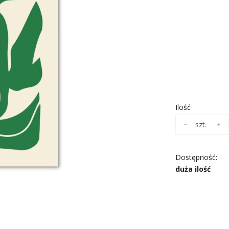
*
ROZMIAR
Wybierz
*
NADRUK OBR
Wybierz
Ilość
szt.
Dostępność:
duża ilość