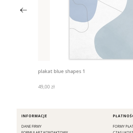
plakat blue shapes 1
Cena
49,00 zł
Linki w stopce
INFORMACJE
PŁATNOŚC
DANE FIRMY
FORMY PŁA
FORMULARZ KONTAKTOWY
CZAS I KO