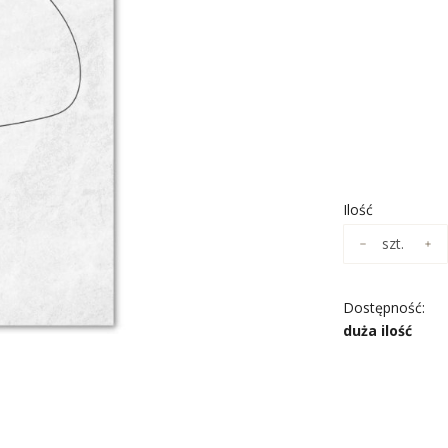
*
ROZMIAR
Wybierz
*
NADRUK OBR
Wybierz
Ilość
szt.
Dostępność:
duża ilość