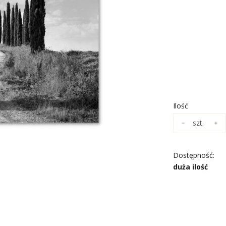
*
ROZMIAR
Wybierz
*
NADRUK OBR
Wybierz
Ilość
szt.
Dostępność:
duża ilość