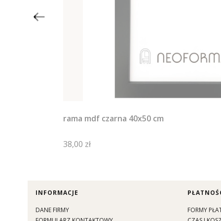
rama mdf czarna 40x50 cm
Cena
38,00 zł
Linki w stopce
INFORMACJE
PŁATNOŚC
DANE FIRMY
FORMY PŁA
FORMULARZ KONTAKTOWY
CZAS I KO