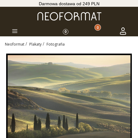
Darmowa dostawa od 249 PLN
Produkty w koszyku: 
Koszyk
Zaloguj s
Menu
0
Neoformat
Plakaty
Fotografia