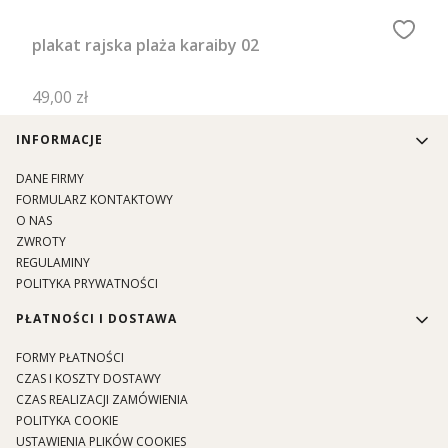
plakat rajska plaża karaiby 02
Cena
49,00 zł
Linki w stopce
INFORMACJE
DANE FIRMY
FORMULARZ KONTAKTOWY
O NAS
ZWROTY
REGULAMINY
POLITYKA PRYWATNOŚCI
PŁATNOŚCI I DOSTAWA
FORMY PŁATNOŚCI
CZAS I KOSZTY DOSTAWY
CZAS REALIZACJI ZAMÓWIENIA
POLITYKA COOKIE
USTAWIENIA PLIKÓW COOKIES