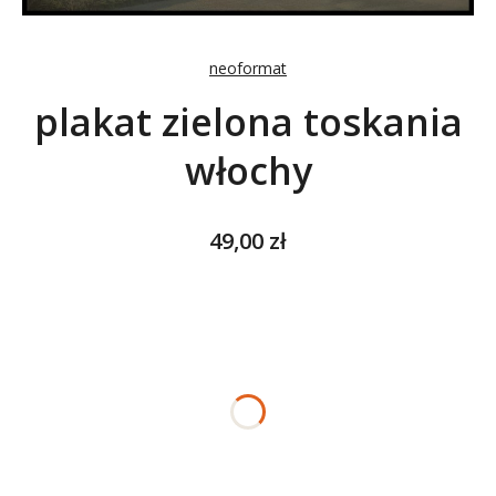
neoformat
plakat zielona toskania
włochy
Cena
49,00 zł
Wybierz wariant produktu:
Poszczególne warianty mogą różnić się ceną
*
ROZMIAR
Wybierz
*
NADRUK OBRAMOWANIA