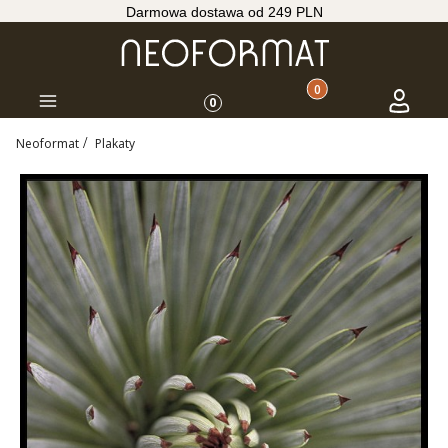
Darmowa dostawa od 249 PLN
Produkty w koszyku: 
Koszyk
Zaloguj s
Menu
0
Neoformat
Plakaty