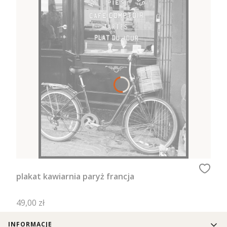
plakat kawiarnia paryż francja
Cena
49,00 zł
Linki w stopce
INFORMACJE