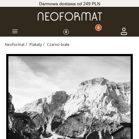
Darmowa dostawa od 249 PLN
Produkty w koszyku: 
Koszyk
Zaloguj s
Menu
0
Neoformat
Plakaty
Czarno-białe