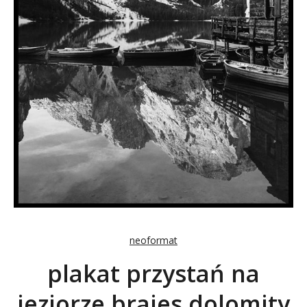
neoformat
plakat przystań na
jeziorze braies dolomity