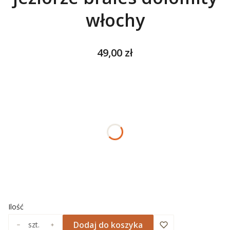
włochy
Cena
49,00 zł
Wybierz wariant produktu:
Poszczególne warianty mogą różnić się ceną
*
ROZMIAR
Wybierz
*
NADRUK OBRAMOWANIA
Wybierz
Ilość
Dodaj do koszyka
szt.