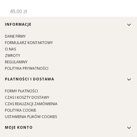
Cena
49,00 zł
Linki w stopce
INFORMACJE
DANE FIRMY
FORMULARZ KONTAKTOWY
O NAS
ZWROTY
REGULAMINY
POLITYKA PRYWATNOŚCI
PŁATNOŚCI I DOSTAWA
FORMY PŁATNOŚCI
CZAS I KOSZTY DOSTAWY
CZAS REALIZACJI ZAMÓWIENIA
POLITYKA COOKIE
USTAWIENIA PLIKÓW COOKIES
MOJE KONTO