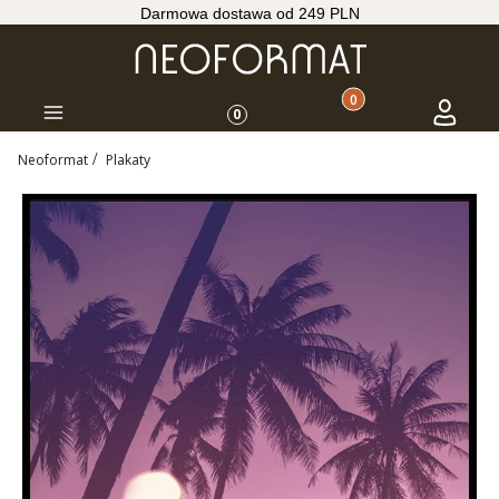
Darmowa dostawa od 249 PLN
Produkty w koszyku: 
Koszyk
Zaloguj s
Menu
0
Neoformat
Plakaty