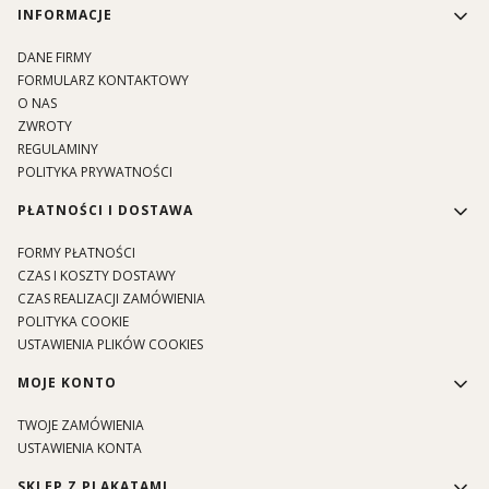
Linki w stopce
INFORMACJE
DANE FIRMY
FORMULARZ KONTAKTOWY
O NAS
ZWROTY
REGULAMINY
POLITYKA PRYWATNOŚCI
PŁATNOŚCI I DOSTAWA
FORMY PŁATNOŚCI
CZAS I KOSZTY DOSTAWY
CZAS REALIZACJI ZAMÓWIENIA
POLITYKA COOKIE
USTAWIENIA PLIKÓW COOKIES
MOJE KONTO
TWOJE ZAMÓWIENIA
USTAWIENIA KONTA
SKLEP Z PLAKATAMI