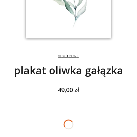
neoformat
plakat oliwka gałązka
Cena
49,00 zł
Wybierz wariant produktu:
Poszczególne warianty mogą różnić się ceną
*
ROZMIAR