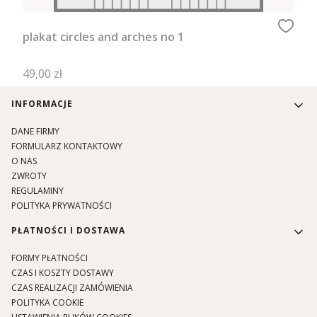
plakat circles and arches no 1
Cena
49,00 zł
Linki w stopce
INFORMACJE
DANE FIRMY
FORMULARZ KONTAKTOWY
O NAS
ZWROTY
REGULAMINY
POLITYKA PRYWATNOŚCI
PŁATNOŚCI I DOSTAWA
FORMY PŁATNOŚCI
CZAS I KOSZTY DOSTAWY
CZAS REALIZACJI ZAMÓWIENIA
POLITYKA COOKIE