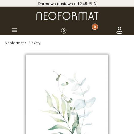
Darmowa dostawa od 249 PLN
Produkty w koszyku: 
Koszyk
Zaloguj s
Menu
0
Neoformat
Plakaty