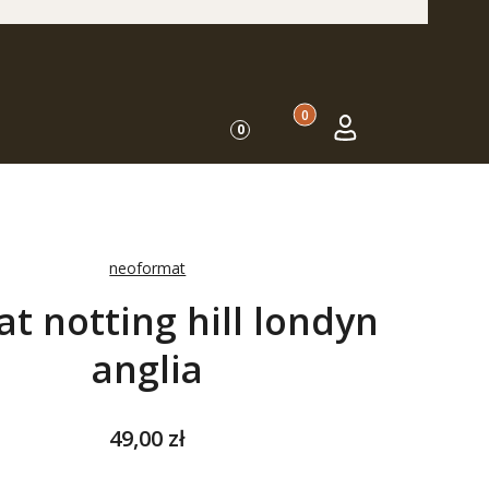
Produkty w koszyku: 0. Zo
Koszyk
Zaloguj się
0
neoformat
at notting hill londyn
anglia
Cena
49,00 zł