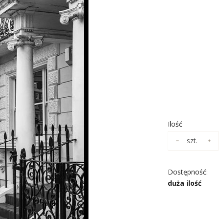
Wybierz wari
Poszczególne wa
*
ROZMIAR
Wybierz
*
NADRUK OBR
Wybierz
Ilość
szt.
Dostępność:
duża ilość