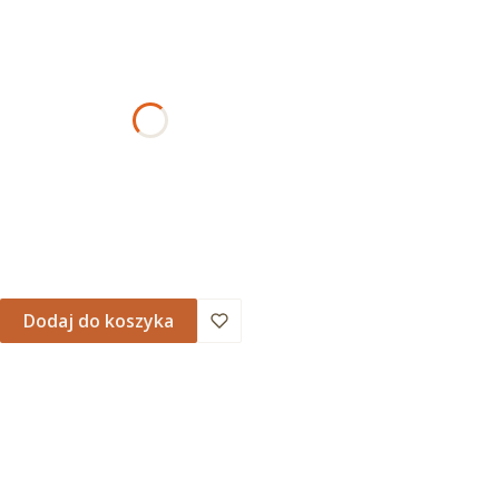
ant produktu:
rianty mogą różnić się ceną
AMOWANIA
Dodaj do koszyka