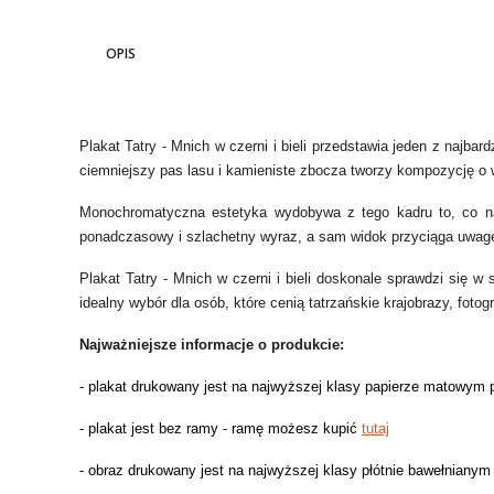
OPIS
Plakat Tatry - Mnich w czerni i bieli przedstawia jeden z najba
ciemniejszy pas lasu i kamieniste zbocza tworzy kompozycję o 
Monochromatyczna estetyka wydobywa z tego kadru to, co najba
ponadczasowy i szlachetny wyraz, a sam widok przyciąga uwagę
Plakat Tatry - Mnich w czerni i bieli doskonale sprawdzi się w
idealny wybór dla osób, które cenią tatrzańskie krajobrazy, foto
Najważniejsze informacje o produkcie:
- plakat drukowany jest na najwyższej klasy papierze matowy
- plakat jest bez ramy - ramę możesz kupić
tutaj
- obraz drukowany jest na najwyższej klasy płótnie bawełniany