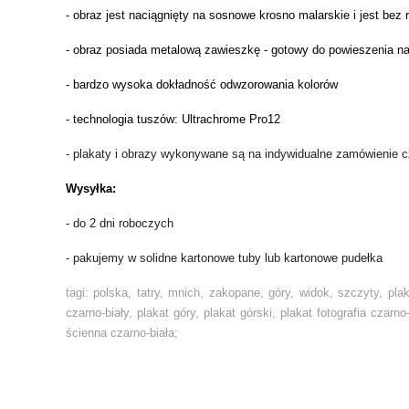
- obraz jest naciągnięty na sosnowe krosno malarskie i jest bez
- obraz posiada metalową zawieszkę - gotowy do powieszenia na
- bardzo wysoka dokładność odwzorowania kolorów
- technologia tuszów: Ultrachrome Pro12
- plakaty i obrazy wykonywane są na indywidualne zamówienie 
Wysyłka:
- do 2 dni roboczych
- pakujemy w solidne kartonowe tuby lub kartonowe pudełka
tagi: polska, tatry, mnich, zakopane, góry, widok, szczyty, plaka
czarno-biały, plakat góry, plakat górski, plakat fotografia czarn
ścienna czarno-biała;