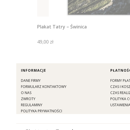
Plakat Tatry – Świnica
Cena
49,00 zł
Linki w stopce
INFORMACJE
PŁATNOŚC
DANE FIRMY
FORMY PŁA
FORMULARZ KONTAKTOWY
CZAS I KO
O NAS
CZAS REALI
ZWROTY
POLITYKA C
REGULAMINY
USTAWIENIA
POLITYKA PRYWATNOŚCI