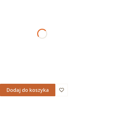
ant produktu:
rianty mogą różnić się ceną
AMOWANIA
Dodaj do koszyka