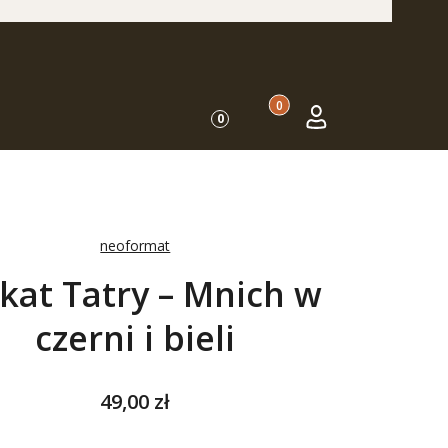
Produkty w koszyku: 0. Zo
Koszyk
Zaloguj się
0
neoformat
kat Tatry – Mnich w
czerni i bieli
Cena
49,00 zł