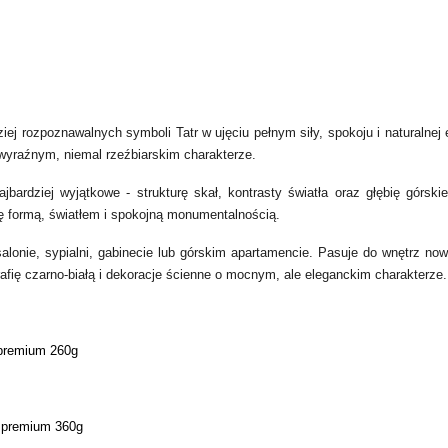
rdziej rozpoznawalnych symboli Tatr w ujęciu pełnym siły, spokoju i naturaln
wyraźnym, niemal rzeźbiarskim charakterze.
rdziej wyjątkowe - strukturę skał, kontrasty światła oraz głębię górskieg
 formą, światłem i spokojną monumentalnością.
 salonie, sypialni, gabinecie lub górskim apartamencie. Pasuje do wnętrz 
grafię czarno-białą i dekoracje ścienne o mocnym, ale eleganckim charakterze.
m premium 260g
m premium 360g