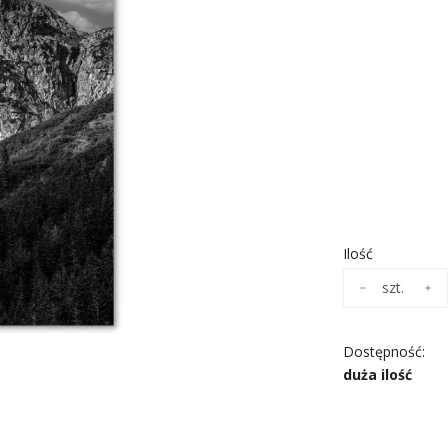
Wybierz wari
Poszczególne wa
*
ROZMIAR
Wybierz
*
NADRUK OBR
Wybierz
Ilość
szt.
Dostępność:
duża ilość