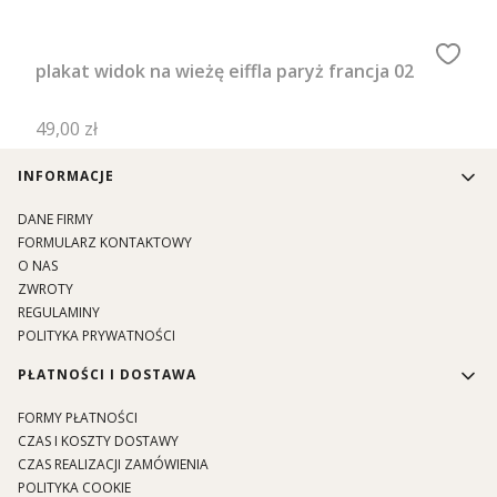
plakat widok na wieżę eiffla paryż francja 02
Cena
49,00 zł
Linki w stopce
INFORMACJE
DANE FIRMY
FORMULARZ KONTAKTOWY
O NAS
ZWROTY
REGULAMINY
POLITYKA PRYWATNOŚCI
PŁATNOŚCI I DOSTAWA
FORMY PŁATNOŚCI
CZAS I KOSZTY DOSTAWY
CZAS REALIZACJI ZAMÓWIENIA
POLITYKA COOKIE