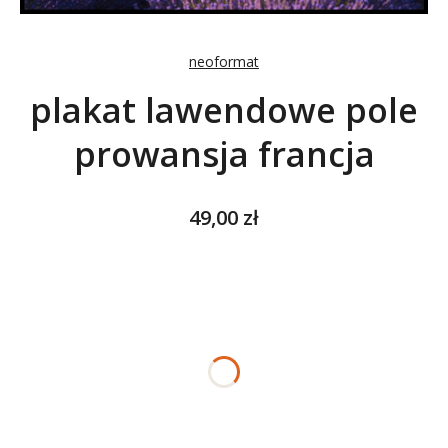
neoformat
plakat lawendowe pole
prowansja francja
Cena
49,00 zł
Wybierz wariant produktu:
Poszczególne warianty mogą różnić się ceną
*
ROZMIAR
Wybierz
*
NADRUK OBRAMOWANIA