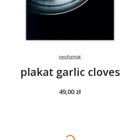
neoformat
plakat garlic cloves
Cena
49,00 zł
Wybierz wariant produktu:
Poszczególne warianty mogą różnić się ceną
*
ROZMIAR