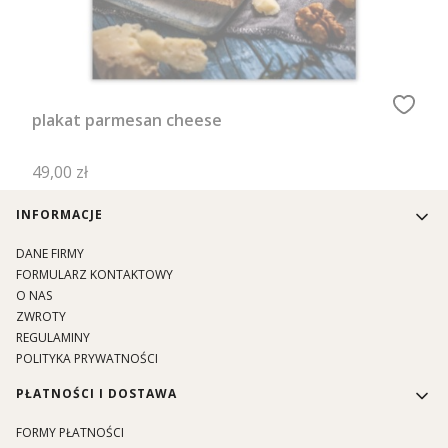
plakat parmesan cheese
Cena
49,00 zł
Linki w stopce
INFORMACJE
DANE FIRMY
FORMULARZ KONTAKTOWY
O NAS
ZWROTY
REGULAMINY
POLITYKA PRYWATNOŚCI
PŁATNOŚCI I DOSTAWA
FORMY PŁATNOŚCI