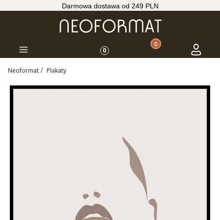
Darmowa dostawa od 249 PLN
Produkty w koszyku: 
Koszyk
Zaloguj s
Menu
0
Neoformat
Plakaty