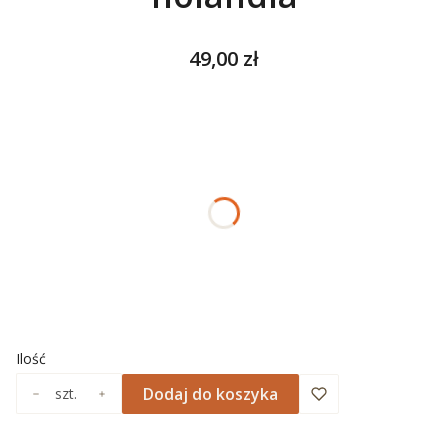
Cena
49,00 zł
Wybierz wariant produktu:
Poszczególne warianty mogą różnić się ceną
*
ROZMIAR
Wybierz
*
NADRUK OBRAMOWANIA
Wybierz
Ilość
Dodaj do koszyka
szt.