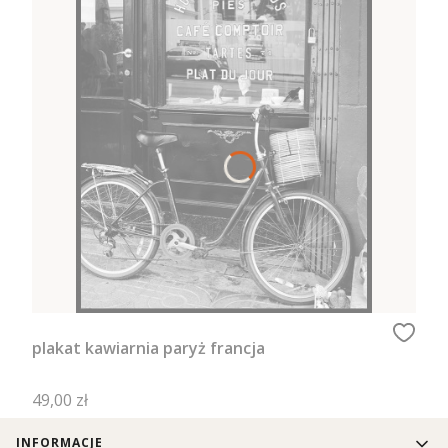
plakat kawiarnia paryż francja
Cena
49,00 zł
Linki w stopce
INFORMACJE