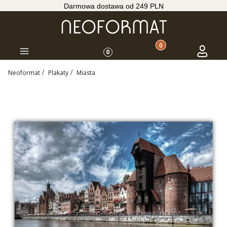
Darmowa dostawa od 249 PLN
Produkty w koszyku: 
Koszyk
Zaloguj s
Menu
0
Neoformat
Plakaty
Miasta