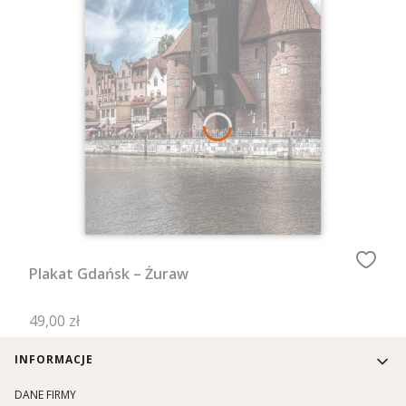
Plakat Gdańsk – Żuraw
Cena
49,00 zł
Linki w stopce
INFORMACJE
DANE FIRMY