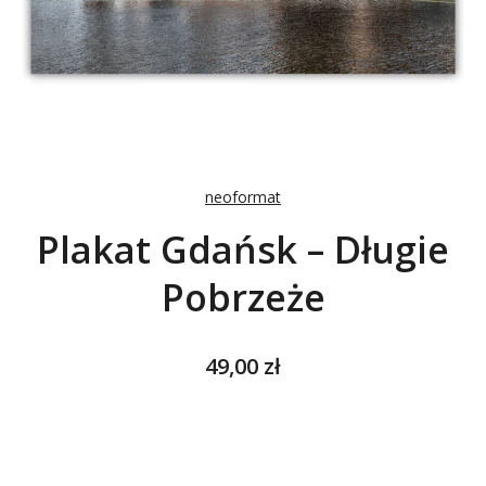
neoformat
Plakat Gdańsk – Długie
Pobrzeże
Cena
49,00 zł
Wybierz wariant produktu:
Poszczególne warianty mogą różnić się ceną