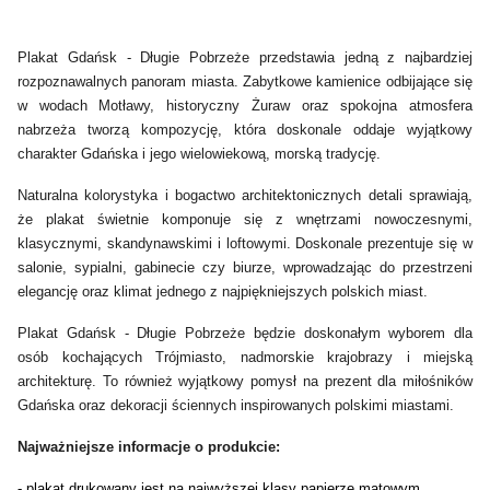
Plakat Gdańsk - Długie Pobrzeże przedstawia jedną z najbardziej
rozpoznawalnych panoram miasta. Zabytkowe kamienice odbijające się
w wodach Motławy, historyczny Żuraw oraz spokojna atmosfera
nabrzeża tworzą kompozycję, która doskonale oddaje wyjątkowy
charakter Gdańska i jego wielowiekową, morską tradycję.
Naturalna kolorystyka i bogactwo architektonicznych detali sprawiają,
że plakat świetnie komponuje się z wnętrzami nowoczesnymi,
klasycznymi, skandynawskimi i loftowymi. Doskonale prezentuje się w
salonie, sypialni, gabinecie czy biurze, wprowadzając do przestrzeni
elegancję oraz klimat jednego z najpiękniejszych polskich miast.
Plakat Gdańsk - Długie Pobrzeże będzie doskonałym wyborem dla
osób kochających Trójmiasto, nadmorskie krajobrazy i miejską
architekturę. To również wyjątkowy pomysł na prezent dla miłośników
Gdańska oraz dekoracji ściennych inspirowanych polskimi miastami.
Najważniejsze informacje o produkcie:
- plakat drukowany jest na najwyższej klasy papierze matowym