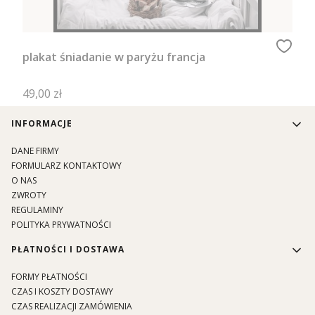
plakat śniadanie w paryżu francja
Cena
49,00 zł
Linki w stopce
INFORMACJE
DANE FIRMY
FORMULARZ KONTAKTOWY
O NAS
ZWROTY
REGULAMINY
POLITYKA PRYWATNOŚCI
PŁATNOŚCI I DOSTAWA
FORMY PŁATNOŚCI
CZAS I KOSZTY DOSTAWY
CZAS REALIZACJI ZAMÓWIENIA