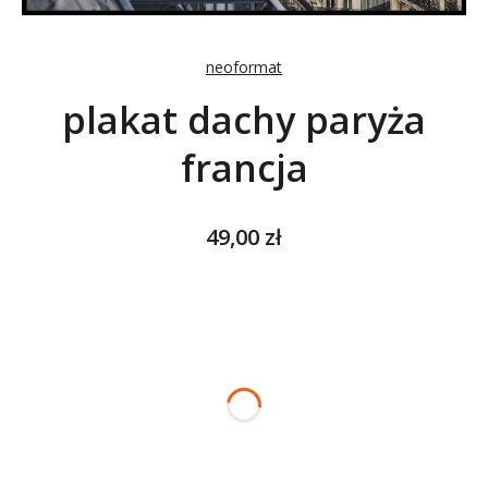
neoformat
plakat dachy paryża
francja
Cena
49,00 zł
Wybierz wariant produktu:
Poszczególne warianty mogą różnić się ceną
*
ROZMIAR
Wybierz
*
NADRUK OBRAMOWANIA