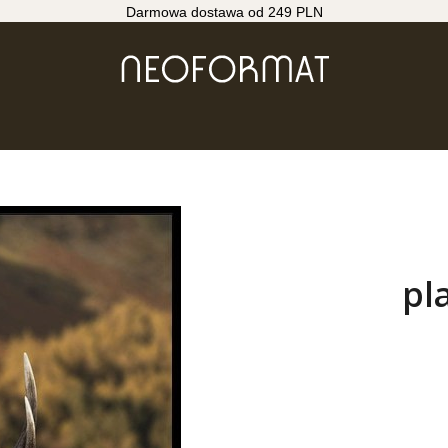
Darmowa dostawa od 249 PLN
pl
Wybierz wari
Poszczególne wa