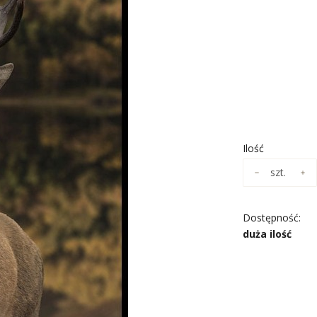
*
ROZMIAR
Wybierz
*
NADRUK OBR
Wybierz
Ilość
szt.
Dostępność:
duża ilość