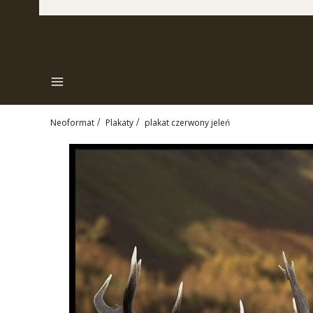
Menu
Neoformat
Plakaty
plakat czerwony jeleń