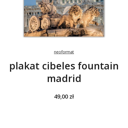
neoformat
plakat cibeles fountain
madrid
Cena
49,00 zł
Wybierz wariant produktu:
Poszczególne warianty mogą różnić się ceną