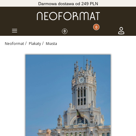
Darmowa dostawa od 249 PLN
Produkty w koszyku: 
Koszyk
Zaloguj s
Menu
0
Neoformat
Plakaty
Miasta