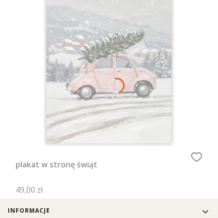
plakat w stronę świąt
Cena
49,00 zł
Linki w stopce
INFORMACJE