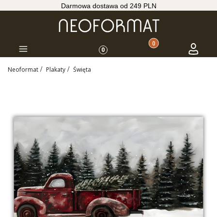
Darmowa dostawa od 249 PLN
Produkty w koszyku: 
Koszyk
Zaloguj s
Menu
0
Neoformat
Plakaty
Święta