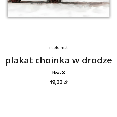
neoformat
plakat choinka w drodze
Nowość
Cena
49,00 zł
Wybierz wariant produktu:
Poszczególne warianty mogą różnić się ceną