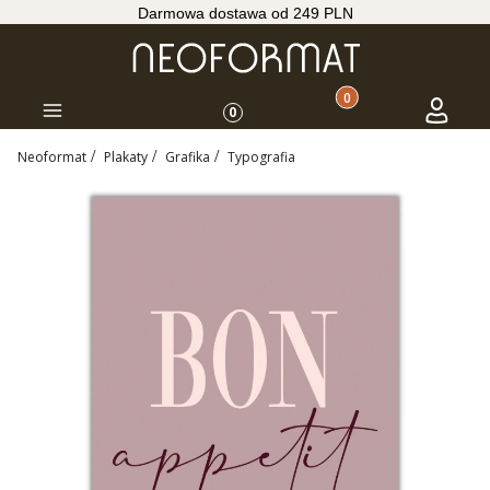
Darmowa dostawa od 249 PLN
Produkty w koszyku: 
Koszyk
Zaloguj s
Menu
0
Neoformat
Plakaty
Grafika
Typografia