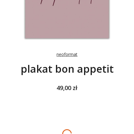
neoformat
plakat bon appetit
Cena
49,00 zł
Wybierz wariant produktu:
Poszczególne warianty mogą różnić się ceną
*
ROZMIAR