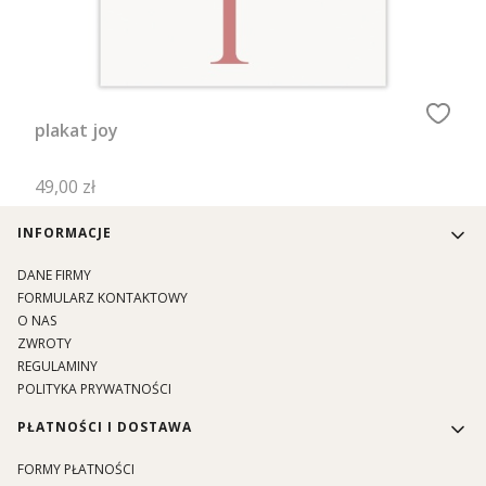
plakat joy
Cena
49,00 zł
Linki w stopce
INFORMACJE
DANE FIRMY
FORMULARZ KONTAKTOWY
O NAS
ZWROTY
REGULAMINY
POLITYKA PRYWATNOŚCI
PŁATNOŚCI I DOSTAWA
FORMY PŁATNOŚCI