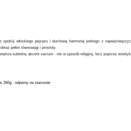
e spokój włoskiego pejzażu i duchową harmonię jednego z najważniejszych 
 obraz pełen równowagi i prostoty.
nętrza subtelny akcent sacrum - nie w sposób religijny, lecz poprzez estetykę
 260g - odporny na starzenie