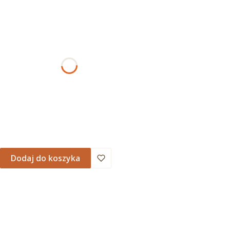
ant produktu:
rianty mogą różnić się ceną
AMOWANIA
Dodaj do koszyka