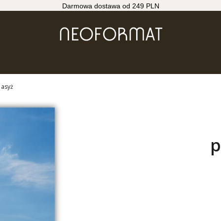
Darmowa dostawa od 249 PLN
 asyż
p