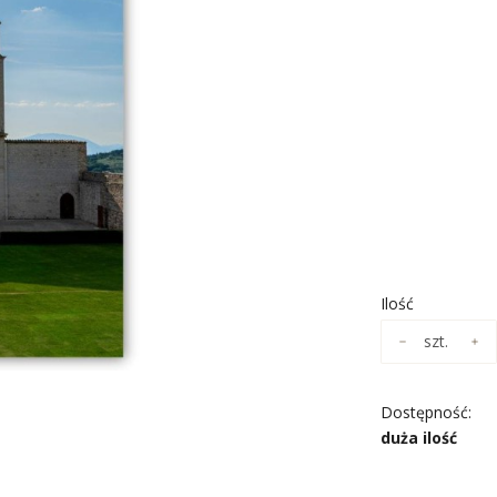
Wybierz wari
Poszczególne wa
*
ROZMIAR
Wybierz
*
NADRUK OBR
Wybierz
Ilość
szt.
Dostępność:
duża ilość