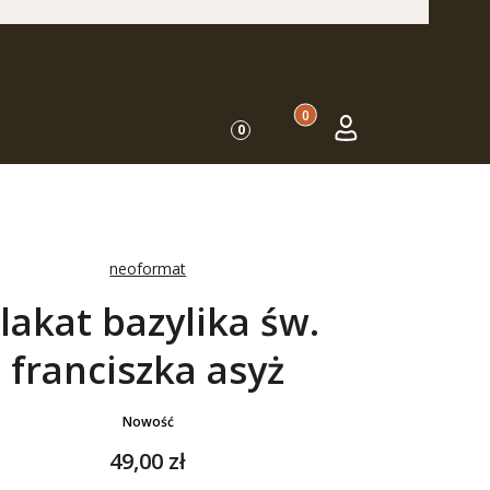
Produkty w koszyku: 0. Zo
Koszyk
Zaloguj się
0
neoformat
lakat bazylika św.
franciszka asyż
Nowość
Cena
49,00 zł