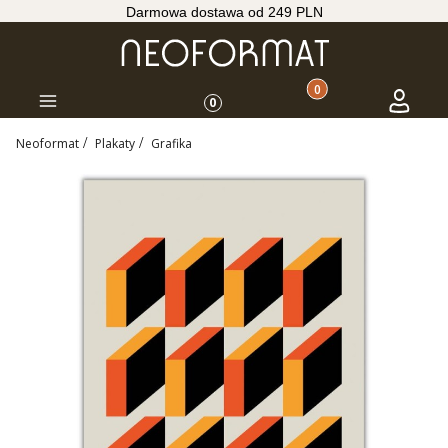
Darmowa dostawa od 249 PLN
Produkty w koszyku: 
Koszyk
Zaloguj s
Menu
0
Neoformat
Plakaty
Grafika