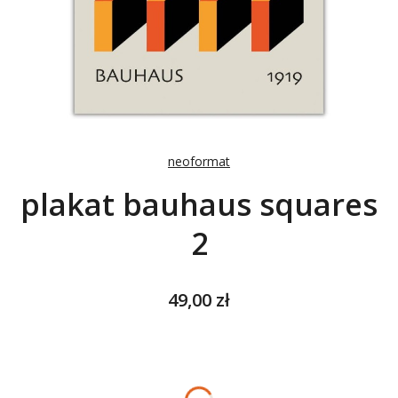
neoformat
plakat bauhaus squares
2
Cena
49,00 zł
Wybierz wariant produktu:
Poszczególne warianty mogą różnić się ceną