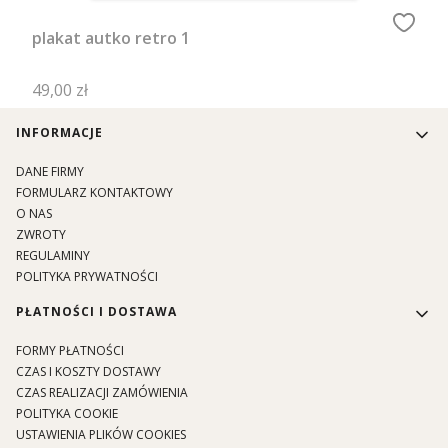
plakat autko retro 1
Cena
49,00 zł
Linki w stopce
INFORMACJE
DANE FIRMY
FORMULARZ KONTAKTOWY
O NAS
ZWROTY
REGULAMINY
POLITYKA PRYWATNOŚCI
PŁATNOŚCI I DOSTAWA
FORMY PŁATNOŚCI
CZAS I KOSZTY DOSTAWY
CZAS REALIZACJI ZAMÓWIENIA
POLITYKA COOKIE
USTAWIENIA PLIKÓW COOKIES