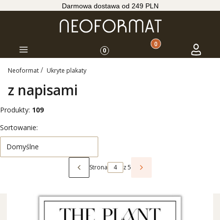
Darmowa dostawa od 249 PLN
Produkty w koszyku: 
Koszyk
Zaloguj s
Menu
0
Neoformat
Ukryte plakaty
z napisami
Produkty:
109
Lista produktów
Sortowanie:
Domyślne
Strona
z 5
Poprzednie produkty
Następne produkty