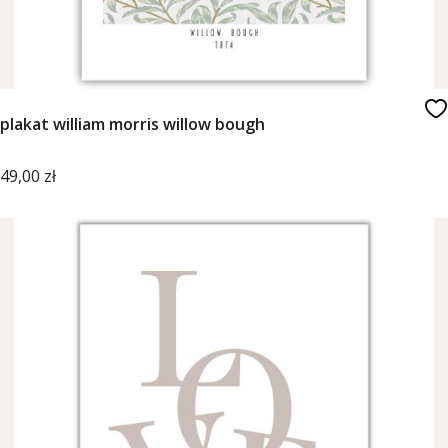
plakat william morris willow bough
Cena
49,00 zł