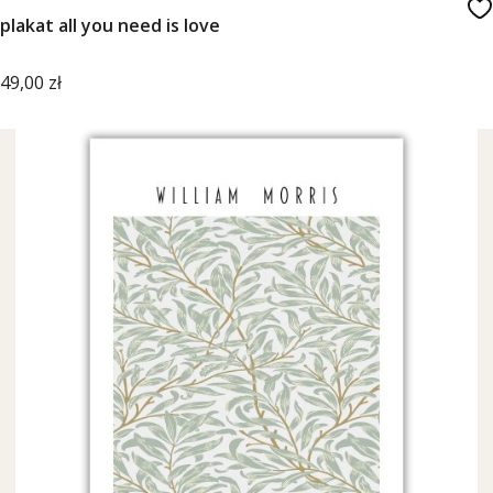
plakat all you need is love
Cena
49,00 zł