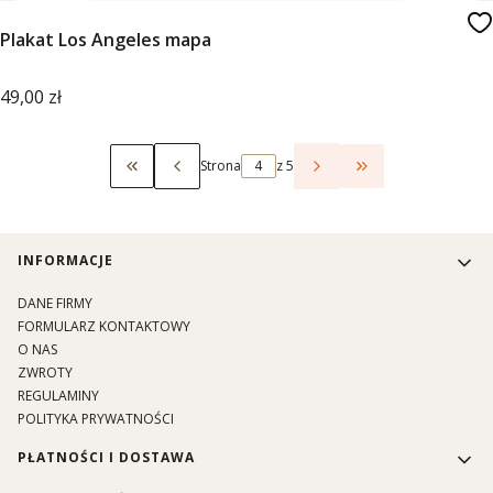
Plakat Los Angeles mapa
Cena
49,00 zł
Strona
z 5
Wróć do pierwszej strony z produktami
Przejdź do ostat
Linki w stopce
INFORMACJE
DANE FIRMY
FORMULARZ KONTAKTOWY
O NAS
ZWROTY
REGULAMINY
POLITYKA PRYWATNOŚCI
PŁATNOŚCI I DOSTAWA