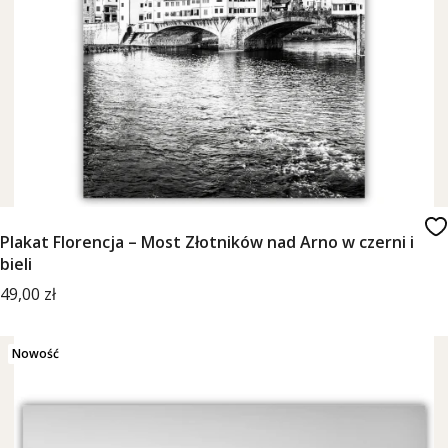
Plakat Florencja – Most Złotników nad Arno w czerni i
bieli
Cena
49,00 zł
Nowość