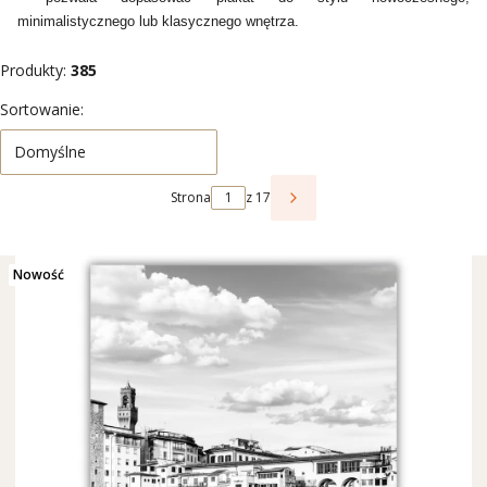
minimalistycznego lub klasycznego wnętrza.
Produkty:
385
Lista produktów
Sortowanie:
Domyślne
Strona
z 17
Następne produkty
Nowość