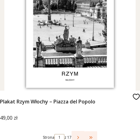
Plakat Rzym Włochy – Piazza del Popolo
Cena
49,00 zł
Strona
z 17
Przejdź do ostatniej 