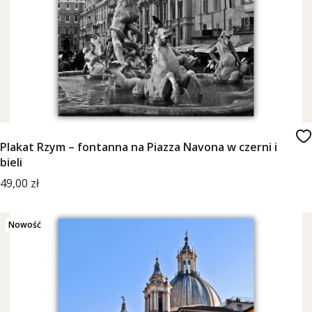
Plakat Rzym – fontanna na Piazza Navona w czerni i
bieli
Cena
49,00 zł
Nowość