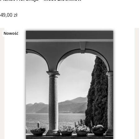
Cena
49,00 zł
Nowość