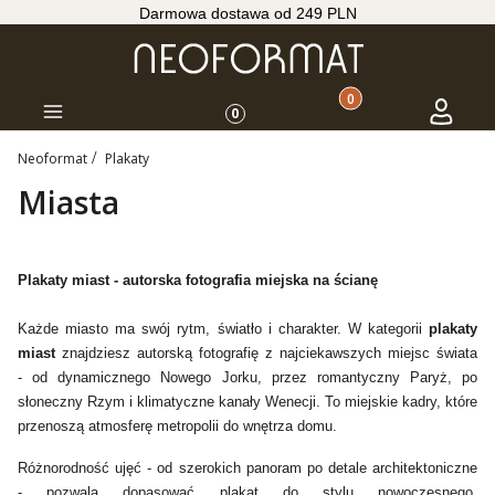
Darmowa dostawa od 249 PLN
Produkty w koszyku: 
Koszyk
Zaloguj s
Menu
0
Neoformat
Plakaty
Miasta
Plakaty miast - autorska fotografia miejska na ścianę
Każde miasto ma swój rytm, światło i charakter. W kategorii
plakaty
miast
znajdziesz autorską fotografię z najciekawszych miejsc świata
- od dynamicznego Nowego Jorku, przez romantyczny Paryż, po
słoneczny Rzym i klimatyczne kanały Wenecji. To miejskie kadry, które
przenoszą atmosferę metropolii do wnętrza domu.
Różnorodność ujęć - od szerokich panoram po detale architektoniczne
- pozwala dopasować plakat do stylu nowoczesnego,