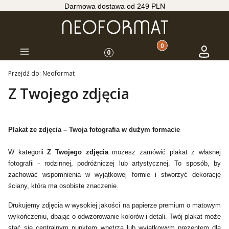
Darmowa dostawa od 249 PLN
Produkty w koszyku: 
Koszyk
Zaloguj s
Menu
0
Przejdź do:
Neoformat
Z Twojego zdjęcia
Plakat ze zdjęcia – Twoja fotografia w dużym formacie
W kategorii
Z Twojego zdjęcia
możesz zamówić plakat z własnej
fotografii - rodzinnej, podróżniczej lub artystycznej. To sposób, by
zachować wspomnienia w wyjątkowej formie i stworzyć dekorację
ściany, która ma osobiste znaczenie.
Drukujemy zdjęcia w wysokiej jakości na papierze premium o matowym
wykończeniu, dbając o odwzorowanie kolorów i detali. Twój plakat może
stać się centralnym punktem wnętrza lub wyjątkowym prezentem dla