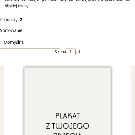
bliskiej osoby.
Produkty:
2
Lista produktów
Sortowanie:
Domyślne
Strona
z 1