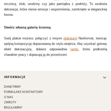
rocznicę, ślub, urodziny czy jako pamiątka z podróży. To osobista
dekoracja, która niesie emocje i wspomnienia, zamknięte w eleganckiej
formie.
Stwórz własną galerię ścienną
Swój plakat możesz połączyć z innymi
plakatami
Neoformat, tworząc
spójną kompozycję dopasowaną do stylu wnętrza. Aby uzyskać gotowy
efekt dekoracyjny, dobierz odpowiednie
ramki
, które podkreślą
charakter pracy i dopasują ją do przestrzeni.
Linki w stopce
INFORMACJE
DANE FIRMY
FORMULARZ KONTAKTOWY
O NAS
ZWROTY
REGULAMINY