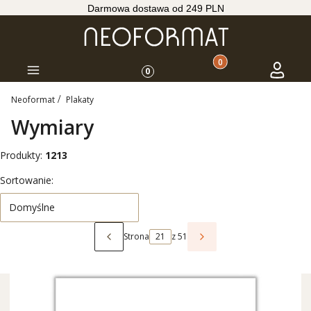
Darmowa dostawa od 249 PLN
Produkty w koszyku: 
Koszyk
Zaloguj s
Menu
0
Neoformat
Plakaty
Wymiary
Produkty:
1213
Lista produktów
Sortowanie:
Domyślne
Strona
z 51
Poprzednie produkty
Następne produkty