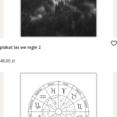
plakat las we mgle 2
Cena
49,00 zł