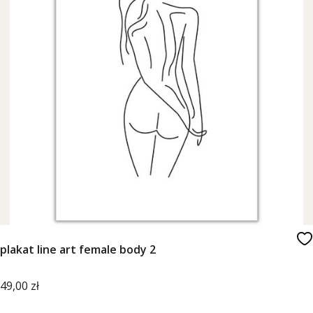
plakat line art female body 2
Cena
49,00 zł