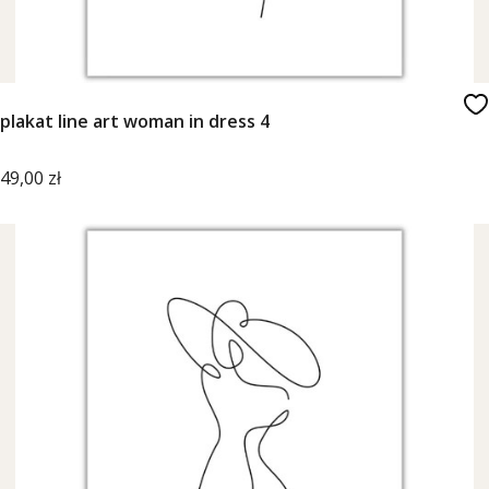
plakat line art woman in dress 4
Cena
49,00 zł