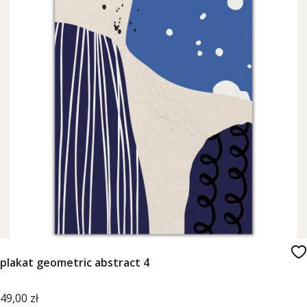
plakat geometric abstract 4
Cena
49,00 zł