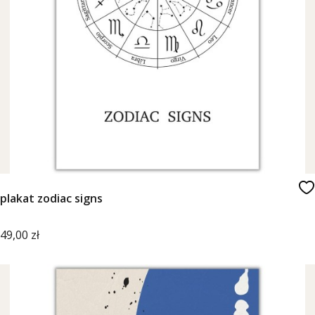
plakat zodiac signs
Cena
49,00 zł