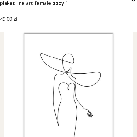
plakat line art female body 1
Cena
49,00 zł