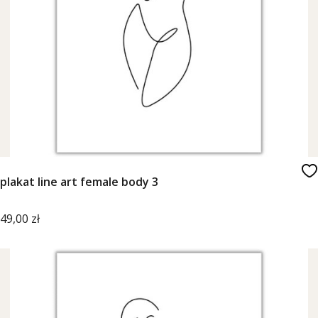
plakat line art female body 3
Cena
49,00 zł