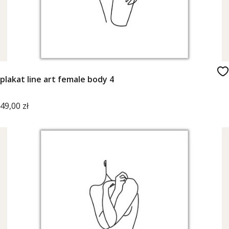
plakat line art female body 4
Cena
49,00 zł