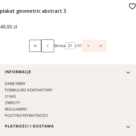
plakat geometric abstract 3
Cena
49,00 zł
Strona
z 51
Wróć do pierwszej strony z produktami
Przejdź do ostat
Linki w stopce
INFORMACJE
DANE FIRMY
FORMULARZ KONTAKTOWY
O NAS
ZWROTY
REGULAMINY
POLITYKA PRYWATNOŚCI
PŁATNOŚCI I DOSTAWA