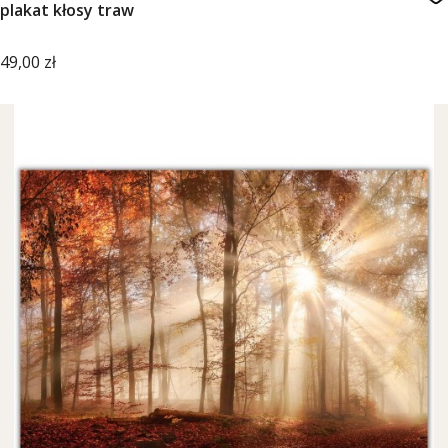
plakat kłosy traw
Cena
49,00 zł