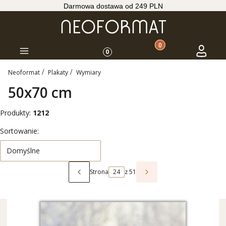
Darmowa dostawa od 249 PLN
Produkty w koszyku: 
Koszyk
Zaloguj s
Menu
0
Neoformat
Plakaty
Wymiary
50x70 cm
Produkty:
1212
Lista produktów
Sortowanie:
Domyślne
Strona
z 51
Poprzednie produkty
Następne produkty