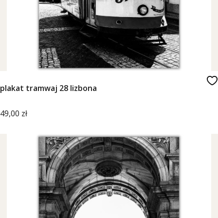
plakat tramwaj 28 lizbona
Cena
49,00 zł