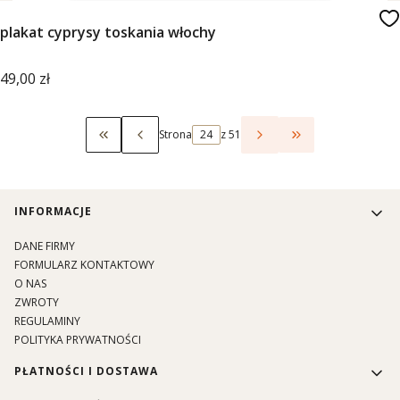
plakat cyprysy toskania włochy
Cena
49,00 zł
Strona
z 51
Wróć do pierwszej strony z produktami
Przejdź do ostat
Linki w stopce
INFORMACJE
DANE FIRMY
FORMULARZ KONTAKTOWY
O NAS
ZWROTY
REGULAMINY
POLITYKA PRYWATNOŚCI
PŁATNOŚCI I DOSTAWA