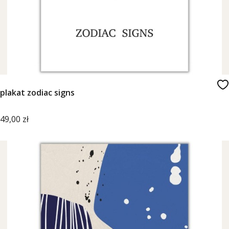
plakat zodiac signs
Cena
49,00 zł