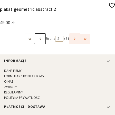
plakat geometric abstract 2
Cena
49,00 zł
Strona
z 51
Wróć do pierwszej strony z produktami
Przejdź do ostat
Linki w stopce
INFORMACJE
DANE FIRMY
FORMULARZ KONTAKTOWY
O NAS
ZWROTY
REGULAMINY
POLITYKA PRYWATNOŚCI
PŁATNOŚCI I DOSTAWA