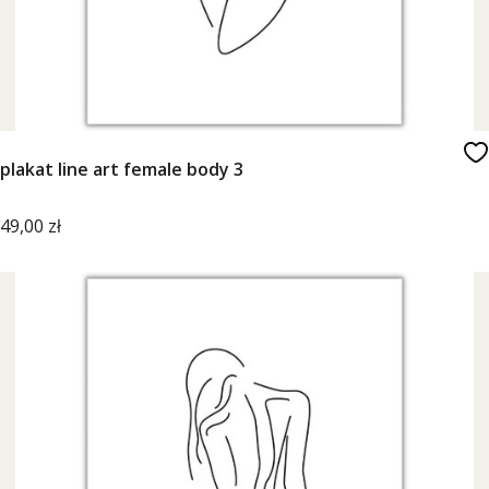
plakat line art female body 3
Cena
49,00 zł