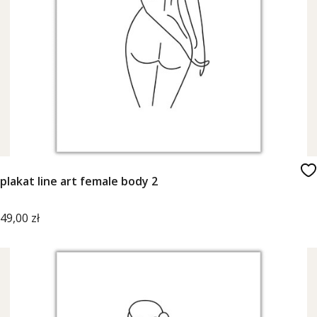
plakat line art female body 2
Cena
49,00 zł