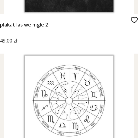
plakat las we mgle 2
Cena
49,00 zł