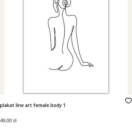
plakat line art female body 1
Cena
49,00 zł