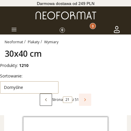
Darmowa dostawa od 249 PLN
Produkty w koszyku: 
Koszyk
Zaloguj s
Menu
0
Neoformat
Plakaty
Wymiary
30x40 cm
Produkty:
1210
Lista produktów
Sortowanie:
Domyślne
Strona
z 51
Poprzednie produkty
Następne produkty