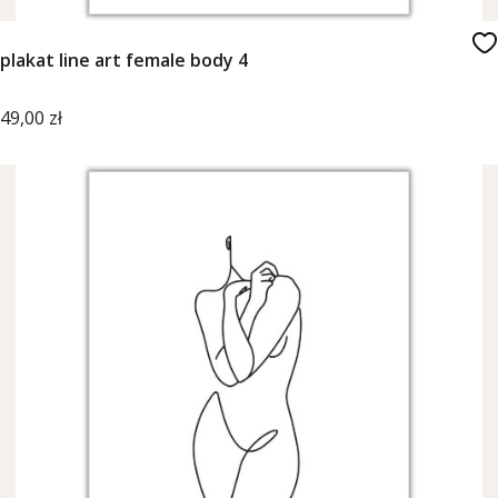
plakat line art female body 4
Cena
49,00 zł