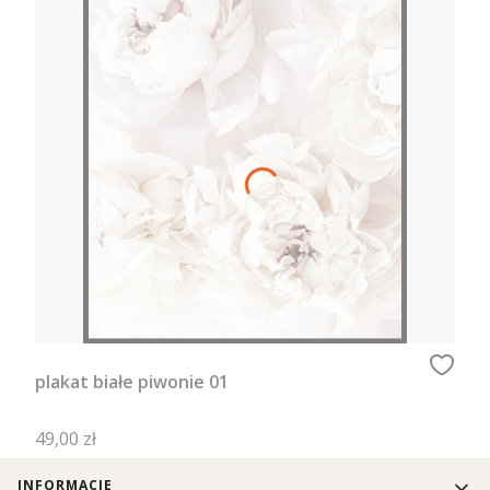
plakat białe piwonie 01
Cena
49,00 zł
Linki w stopce
INFORMACJE