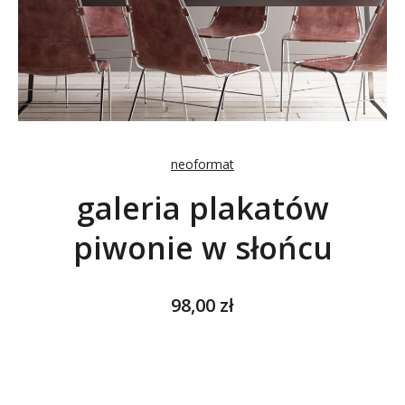
neoformat
galeria plakatów
piwonie w słońcu
Cena
98,00 zł
Wybierz wariant produktu:
Poszczególne warianty mogą różnić się ceną