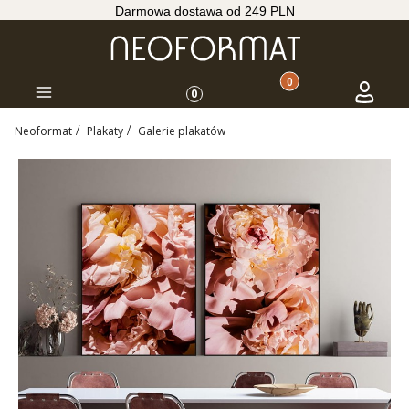
Darmowa dostawa od 249 PLN
Produkty w koszyku: 
Koszyk
Zaloguj s
Menu
0
Neoformat
Plakaty
Galerie plakatów