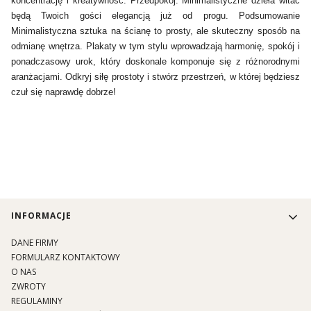
koncentrację i kreatywność. Przedpokój: Minimalistyczne dzieła witać
będą Twoich gości elegancją już od progu. Podsumowanie
Minimalistyczna sztuka na ścianę to prosty, ale skuteczny sposób na
odmianę wnętrza. Plakaty w tym stylu wprowadzają harmonię, spokój i
ponadczasowy urok, który doskonale komponuje się z różnorodnymi
aranżacjami. Odkryj siłę prostoty i stwórz przestrzeń, w której będziesz
czuł się naprawdę dobrze!
Linki w stopce
INFORMACJE
DANE FIRMY
FORMULARZ KONTAKTOWY
O NAS
ZWROTY
REGULAMINY