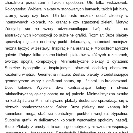
charakteru przestrzeni i Twoich upodobań. Oto kilka wskazówek:
Kolorystyka: Wybieraj plakaty w stonowanych barwach, takich jak biały,
czarny, szary czy beże. Dla kontrastu możesz dodać akcenty w
intensywnych kolorach, np. granacie czy zgaszonej zieleni. Motyw:
Zdecyduj się na wzory odzwierciedlające Twój styl — od
abstrakcyjnych kompozycji po subtelne grafiki. Rozmiar: Duże plakaty
sprawdzą się jako centralny punkt dekoracyjny, natomiast mniejsze
można łączyć w zestawy. Inspiracje na aranżacje Monochromatyczne
galerie: Połącz kilka czarno-białych plakatów w różnych rozmiarach,
tworząc spójną kompozycję. Minimalistyczne plakaty z cytatami:
Subtelne typografie z inspirującymi słowami dodadzą charakteru
każdemu wnętrzu. Geometria i natura: Zestaw plakaty przedstawiające
geometryczne wzory z grafikami natury, np. liściami lub krajobrazami.
Duet kolorów: Wybierz dwa kontrastujące kolory i stwórz
minimalistyczną galerię opartą na tej palecie. Minimalistyczna sztuka
na każdą ścianę Minimalistyczne plakaty doskonale sprawdzają się w
różnych pomieszczeniach: Salon: Duże plakaty nad kanapą lub
kominkiem mogą stać się centralnym punktem wnętrza. Sypialnia:
Subtelne grafiki w delikatnych kolorach wprowadzą spokojny nastrój.
Biuro: Plakaty z prostymi liniami i geometrycznymi wzorami wspierają