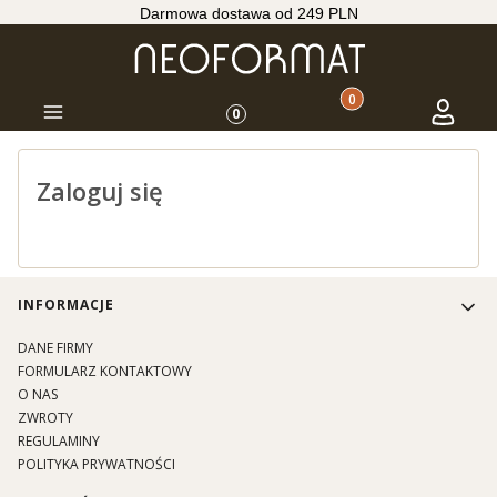
Darmowa dostawa od 249 PLN
Produkty w koszyku: 
Koszyk
Zaloguj s
Menu
0
Zaloguj się
Linki w stopce
INFORMACJE
DANE FIRMY
FORMULARZ KONTAKTOWY
O NAS
ZWROTY
REGULAMINY
POLITYKA PRYWATNOŚCI