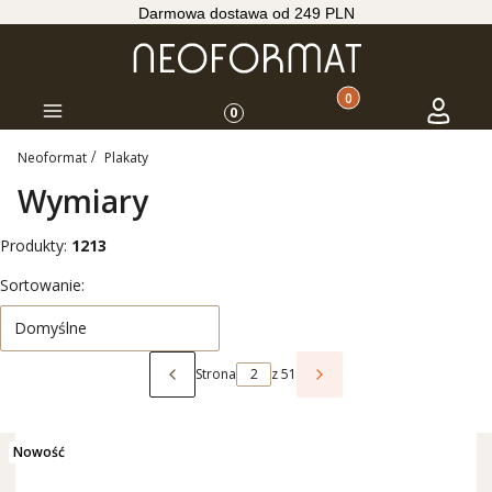
Darmowa dostawa od 249 PLN
Produkty w koszyku: 
Koszyk
Zaloguj s
Menu
0
Neoformat
Plakaty
Wymiary
Produkty:
1213
Lista produktów
Sortowanie:
Domyślne
Strona
z 51
Poprzednie produkty
Następne produkty
Nowość