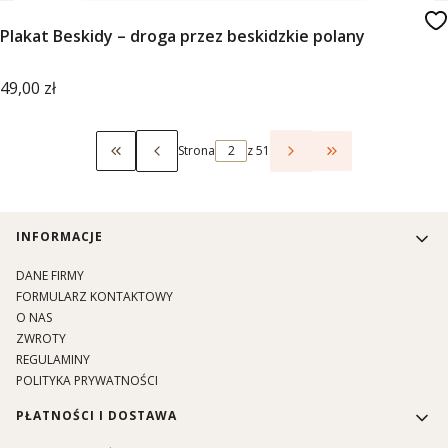
Plakat Beskidy – droga przez beskidzkie polany
Cena
49,00 zł
Strona
z 51
Wróć do pierwszej strony z produktami
Przejdź do ostat
Linki w stopce
INFORMACJE
DANE FIRMY
FORMULARZ KONTAKTOWY
O NAS
ZWROTY
REGULAMINY
POLITYKA PRYWATNOŚCI
PŁATNOŚCI I DOSTAWA