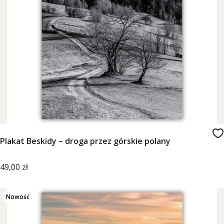
Plakat Beskidy – droga przez górskie polany
Cena
49,00 zł
Nowość