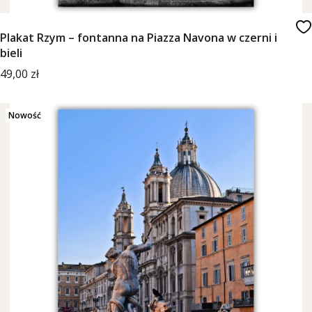
Plakat Rzym – fontanna na Piazza Navona w czerni i
bieli
Cena
49,00 zł
Nowość