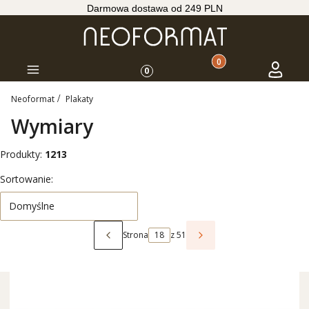
Darmowa dostawa od 249 PLN
Produkty w koszyku: 
Koszyk
Zaloguj s
Menu
0
Neoformat
Plakaty
Wymiary
Produkty:
1213
Lista produktów
Sortowanie:
Domyślne
Strona
z 51
Poprzednie produkty
Następne produkty