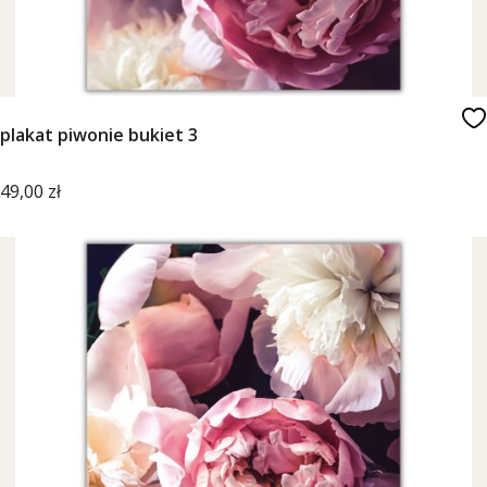
plakat piwonie bukiet 3
Cena
49,00 zł