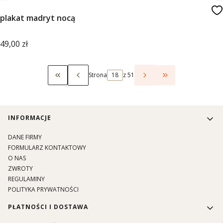
plakat madryt nocą
Cena
49,00 zł
Strona
z 51
Wróć do pierwszej strony z produktami
Przejdź do ostat
Linki w stopce
INFORMACJE
DANE FIRMY
FORMULARZ KONTAKTOWY
O NAS
ZWROTY
REGULAMINY
POLITYKA PRYWATNOŚCI
PŁATNOŚCI I DOSTAWA