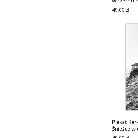
w czerni i b
Cena
49,00 zł
Plakat Kar
Śnieżce w c
Cena
49,00 zł