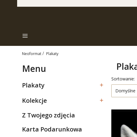
Menu
Neoformat
Plakaty
Plak
Menu
Lista pr
Sortowanie:
Plakaty
Kategoria - Plakaty
Domyślne
Kolekcje
Kategoria - Kolekcje
Z Twojego zdjęcia
Kategoria - Z Twojego zdjęcia
Karta Podarunkowa
Kategoria - Karta Podarunkowa