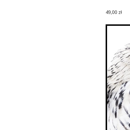
Cena
49,00 zł