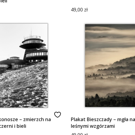
ieli
Cena
49,00 zł
konosze – zmierzch na
Plakat Bieszczady – mgła n
zerni i bieli
leśnymi wzgórzami
Cena
49,00 zł