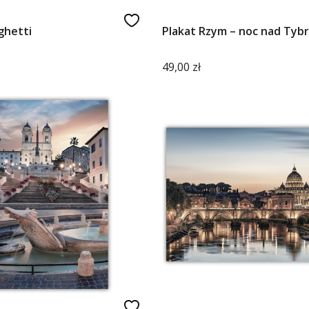
ghetti
Plakat Rzym – noc nad Tyb
Cena
49,00 zł