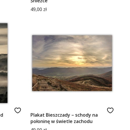
Śnieżce
Cena
49,00 zł
ad
Plakat Bieszczady – schody na
połoninę w świetle zachodu
Cena
49,00 zł