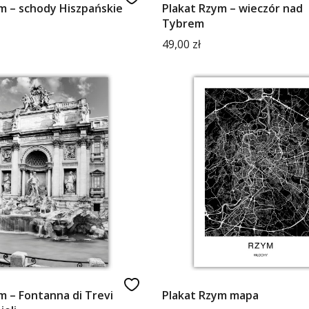
m – schody Hiszpańskie
Plakat Rzym – wieczór nad
Tybrem
Cena
49,00 zł
m – Fontanna di Trevi
Plakat Rzym mapa