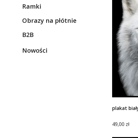
Ramki
Kategoria - Ramki
Obrazy na płótnie
Kategoria - Obrazy na płótnie
B2B
Kategoria - B2B
Nowości
plakat biał
Cena
49,00 zł