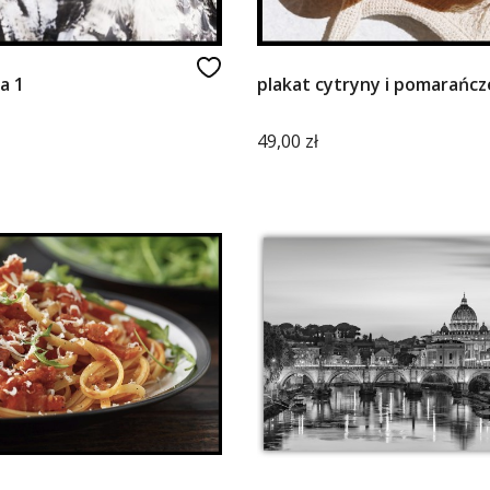
a 1
plakat cytryny i pomarańcz
Cena
49,00 zł