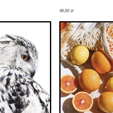
Cena
49,00 zł