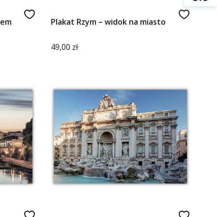
rem
Plakat Rzym – widok na miasto
Cena
49,00 zł