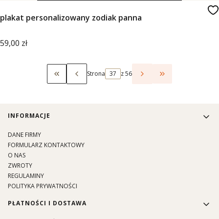
plakat personalizowany zodiak panna
Cena
59,00 zł
Strona
z 56
Wróć do pierwszej strony z produktami
Przejdź do ostat
Linki w stopce
INFORMACJE
DANE FIRMY
FORMULARZ KONTAKTOWY
O NAS
ZWROTY
REGULAMINY
POLITYKA PRYWATNOŚCI
PŁATNOŚCI I DOSTAWA