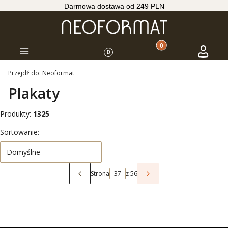
Darmowa dostawa od 249 PLN
Produkty w koszyku: 
Koszyk
Zaloguj s
Menu
0
Przejdź do:
Neoformat
Plakaty
Produkty:
1325
Lista produktów
Sortowanie:
Domyślne
Strona
z 56
Poprzednie produkty
Następne produkty