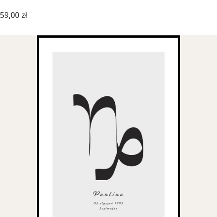
Cena
59,00 zł