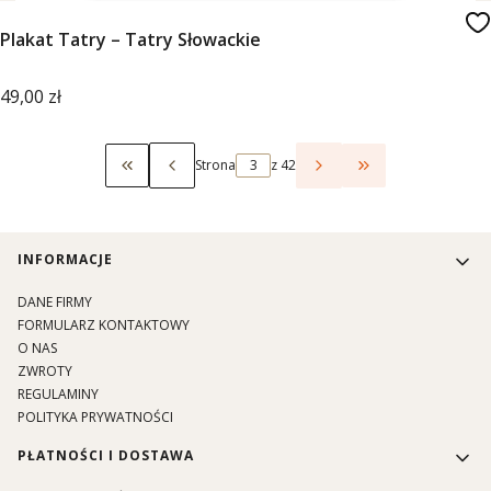
Plakat Tatry – Tatry Słowackie
Cena
49,00 zł
Strona
z 42
Wróć do pierwszej strony z produktami
Przejdź do ostat
Linki w stopce
INFORMACJE
DANE FIRMY
FORMULARZ KONTAKTOWY
O NAS
ZWROTY
REGULAMINY
POLITYKA PRYWATNOŚCI
PŁATNOŚCI I DOSTAWA