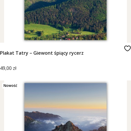
Plakat Tatry – Giewont śpiący rycerz
Cena
49,00 zł
Nowość