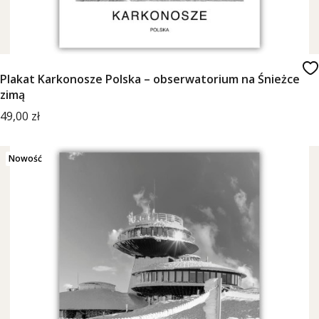
Plakat Karkonosze Polska – obserwatorium na Śnieżce
zimą
Cena
49,00 zł
Nowość