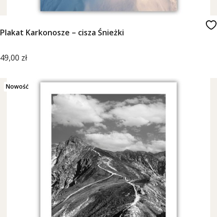
Plakat Karkonosze – cisza Śnieżki
Cena
49,00 zł
Nowość