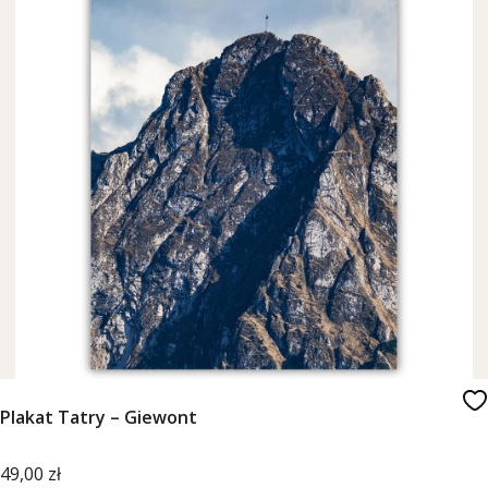
Plakat Tatry – Giewont
Cena
49,00 zł