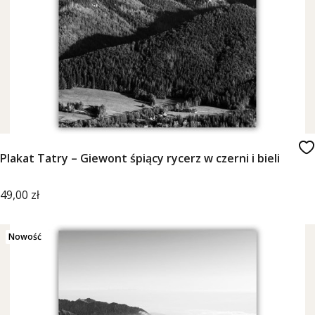
Plakat Tatry – Giewont śpiący rycerz w czerni i bieli
Cena
49,00 zł
Nowość