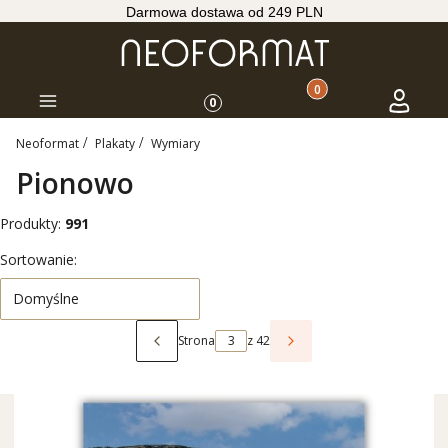
Darmowa dostawa od 249 PLN
Produkty w koszyku: 
Koszyk
Zaloguj s
Menu
0
Neoformat
Plakaty
Wymiary
Pionowo
Produkty:
991
Lista produktów
Sortowanie:
Domyślne
Strona
z 42
Poprzednie produkty
Następne produkty