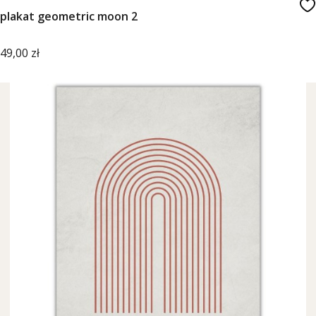
plakat geometric moon 2
Cena
49,00 zł