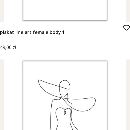
plakat line art female body 1
Cena
49,00 zł