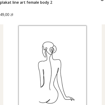
plakat line art female body 2
Cena
49,00 zł