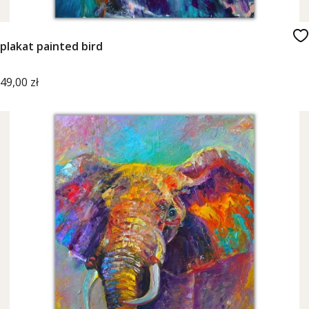
plakat painted bird
Cena
49,00 zł