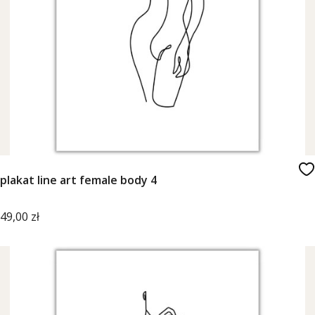
plakat line art female body 4
Cena
49,00 zł