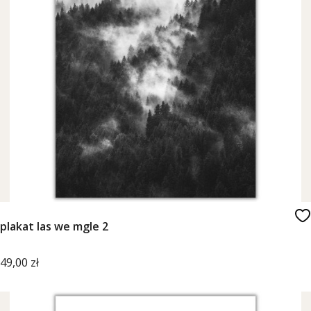
plakat las we mgle 2
Cena
49,00 zł