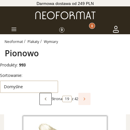
Darmowa dostawa od 249 PLN
Produkty w koszyku: 
Koszyk
Zaloguj s
Menu
0
Neoformat
Plakaty
Wymiary
Pionowo
Produkty:
993
Lista produktów
Sortowanie:
Domyślne
Strona
z 42
Poprzednie produkty
Następne produkty