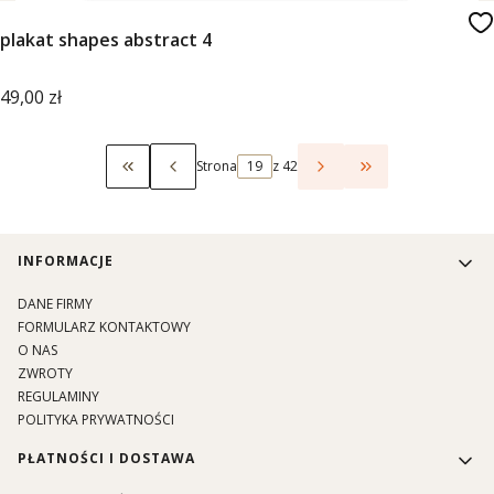
plakat shapes abstract 4
Cena
49,00 zł
Strona
z 42
Wróć do pierwszej strony z produktami
Przejdź do ostat
Linki w stopce
INFORMACJE
DANE FIRMY
FORMULARZ KONTAKTOWY
O NAS
ZWROTY
REGULAMINY
POLITYKA PRYWATNOŚCI
PŁATNOŚCI I DOSTAWA