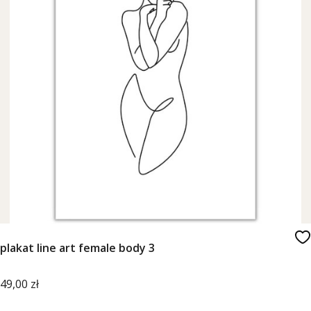
plakat line art female body 3
Cena
49,00 zł