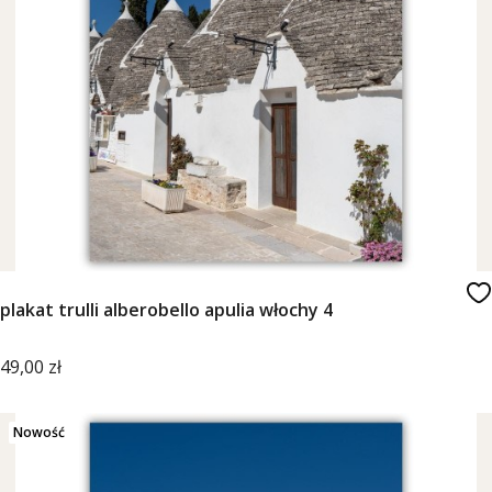
plakat trulli alberobello apulia włochy 4
Cena
49,00 zł
Nowość