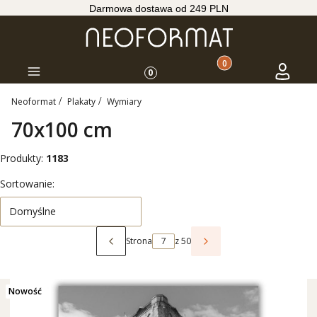
Darmowa dostawa od 249 PLN
Produkty w koszyku: 
Koszyk
Zaloguj s
Menu
0
Neoformat
Plakaty
Wymiary
70x100 cm
Produkty:
1183
Lista produktów
Sortowanie:
Domyślne
Strona
z 50
Poprzednie produkty
Następne produkty
Nowość