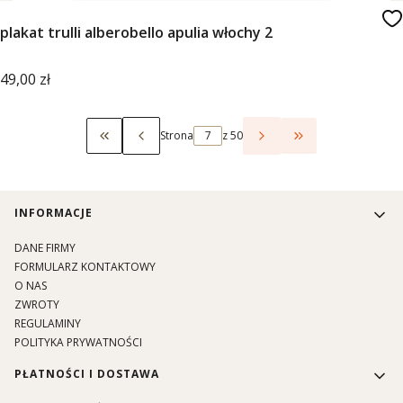
plakat trulli alberobello apulia włochy 2
Cena
49,00 zł
Strona
z 50
Wróć do pierwszej strony z produktami
Przejdź do ostat
Linki w stopce
INFORMACJE
DANE FIRMY
FORMULARZ KONTAKTOWY
O NAS
ZWROTY
REGULAMINY
POLITYKA PRYWATNOŚCI
PŁATNOŚCI I DOSTAWA