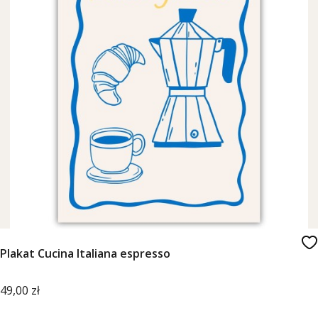
Plakat Cucina Italiana espresso
Cena
49,00 zł