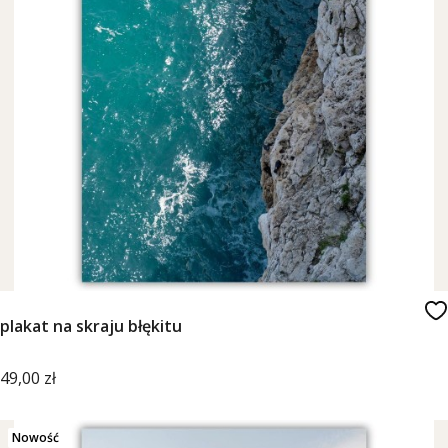
plakat na skraju błękitu
Cena
49,00 zł
Nowość