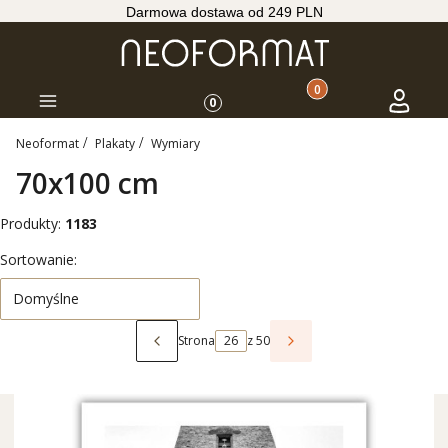
Darmowa dostawa od 249 PLN
Produkty w koszyku: 
Koszyk
Zaloguj s
Menu
0
Neoformat
Plakaty
Wymiary
70x100 cm
Produkty:
1183
Lista produktów
Sortowanie:
Domyślne
Strona
z 50
Poprzednie produkty
Następne produkty