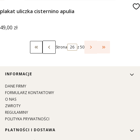
plakat uliczka cisternino apulia
Cena
49,00 zł
Strona
z 50
Wróć do pierwszej strony z produktami
Przejdź do ostat
Linki w stopce
INFORMACJE
DANE FIRMY
FORMULARZ KONTAKTOWY
O NAS
ZWROTY
REGULAMINY
POLITYKA PRYWATNOŚCI
PŁATNOŚCI I DOSTAWA