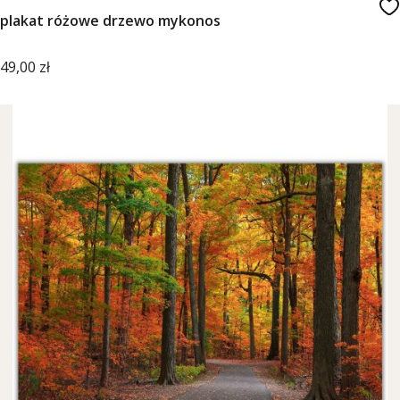
plakat różowe drzewo mykonos
Cena
49,00 zł