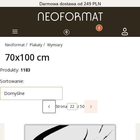
Darmowa dostawa od 249 PLN
Produkty w koszyku: 
Koszyk
Zaloguj s
Menu
0
Neoformat
Plakaty
Wymiary
70x100 cm
Produkty:
1183
Lista produktów
Sortowanie:
Domyślne
Strona
z 50
Poprzednie produkty
Następne produkty