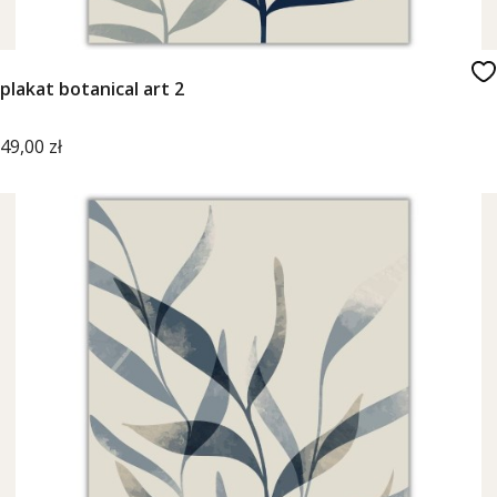
plakat botanical art 2
Cena
49,00 zł