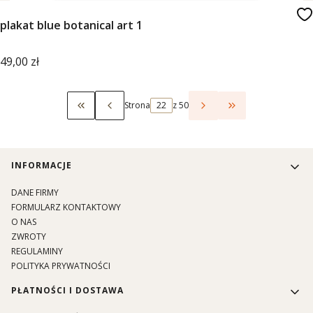
plakat blue botanical art 1
Cena
49,00 zł
Strona
z 50
Wróć do pierwszej strony z produktami
Przejdź do ostat
Linki w stopce
INFORMACJE
DANE FIRMY
FORMULARZ KONTAKTOWY
O NAS
ZWROTY
REGULAMINY
POLITYKA PRYWATNOŚCI
PŁATNOŚCI I DOSTAWA