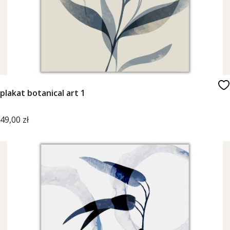
plakat botanical art 1
Cena
49,00 zł